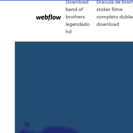
Download
Dracula de bra
band of
stoker filme
brothers
completo dubla
legendado
download
hd