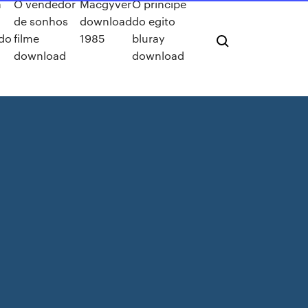
m
O vendedor
Macgyver
O principe
de sonhos
download
do egito
do
filme
1985
bluray
download
download