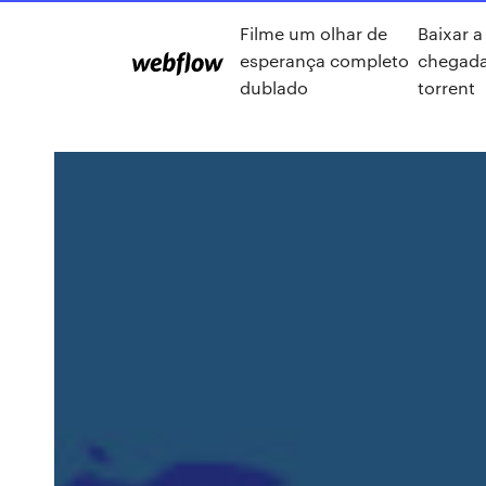
Filme um olhar de
Baixar a
esperança completo
chegad
dublado
torrent