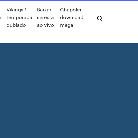
Vikings 1
Baixar
Chapolin
a
temporada
seresta
download
dublado
ao vivo
mega